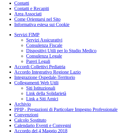
Contatti
Contatti e Recapiti
Area Associati
Come Orientarsi nel Sito
Informativa estesa sui Cookie
Servizi FIMP
Servizi Assicurativi
Consulenza Fiscale
Dispositivi Utili per lo Studio Medico
Consulenza Legale
Pareri Legali
Accordi Collettivi Pediatria
Accordo Integrativo Regione Lazio
Integrazione Ospedale-Territorio
Collegamenti Web Utili
Siti Istituzionali
Link della Solidarietà
Link a Siti Amici
Archivio
PPIP - Prestazioni di Particolare Impegno Professionale
Convenzioni
Calcolo Sostituto
Calendario Eventi e Convegni
Accordo del 4 Maggio 2018