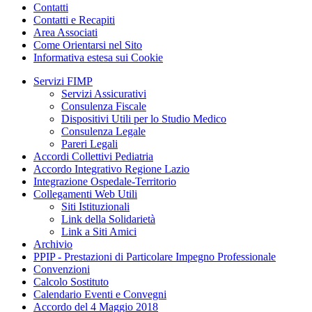
Contatti
Contatti e Recapiti
Area Associati
Come Orientarsi nel Sito
Informativa estesa sui Cookie
Servizi FIMP
Servizi Assicurativi
Consulenza Fiscale
Dispositivi Utili per lo Studio Medico
Consulenza Legale
Pareri Legali
Accordi Collettivi Pediatria
Accordo Integrativo Regione Lazio
Integrazione Ospedale-Territorio
Collegamenti Web Utili
Siti Istituzionali
Link della Solidarietà
Link a Siti Amici
Archivio
PPIP - Prestazioni di Particolare Impegno Professionale
Convenzioni
Calcolo Sostituto
Calendario Eventi e Convegni
Accordo del 4 Maggio 2018