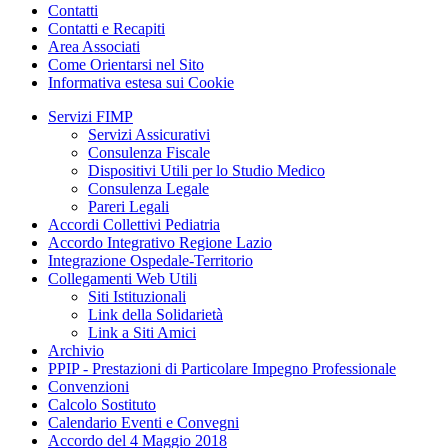
Contatti
Contatti e Recapiti
Area Associati
Come Orientarsi nel Sito
Informativa estesa sui Cookie
Servizi FIMP
Servizi Assicurativi
Consulenza Fiscale
Dispositivi Utili per lo Studio Medico
Consulenza Legale
Pareri Legali
Accordi Collettivi Pediatria
Accordo Integrativo Regione Lazio
Integrazione Ospedale-Territorio
Collegamenti Web Utili
Siti Istituzionali
Link della Solidarietà
Link a Siti Amici
Archivio
PPIP - Prestazioni di Particolare Impegno Professionale
Convenzioni
Calcolo Sostituto
Calendario Eventi e Convegni
Accordo del 4 Maggio 2018