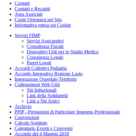
Contatti
Contatti e Recapiti
Area Associati
Come Orientarsi nel Sito
Informativa estesa sui Cookie
Servizi FIMP
Servizi Assicurativi
Consulenza Fiscale
Dispositivi Utili per lo Studio Medico
Consulenza Legale
Pareri Legali
Accordi Collettivi Pediatria
Accordo Integrativo Regione Lazio
Integrazione Ospedale-Territorio
Collegamenti Web Utili
Siti Istituzionali
Link della Solidarietà
Link a Siti Amici
Archivio
PPIP - Prestazioni di Particolare Impegno Professionale
Convenzioni
Calcolo Sostituto
Calendario Eventi e Convegni
Accordo del 4 Maggio 2018