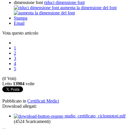
dimensione font
riduci dimensione font
aumenta la dimensione del font
Stampa
Email
Vota questo articolo
1
2
3
4
5
(0 Voti)
Letto
13904
volte
Pubblicato in
Certificati Medici
Download allegati:
studio_certificato_ciclomotori.pdf
(4524 Scaricamenti)