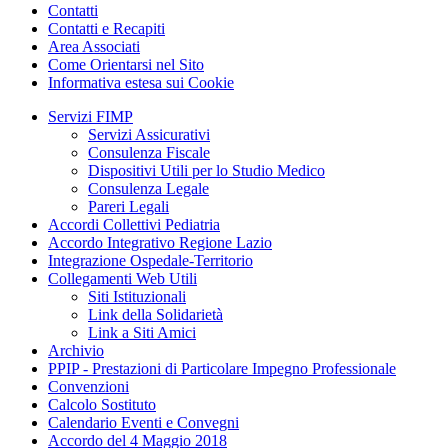
Contatti
Contatti e Recapiti
Area Associati
Come Orientarsi nel Sito
Informativa estesa sui Cookie
Servizi FIMP
Servizi Assicurativi
Consulenza Fiscale
Dispositivi Utili per lo Studio Medico
Consulenza Legale
Pareri Legali
Accordi Collettivi Pediatria
Accordo Integrativo Regione Lazio
Integrazione Ospedale-Territorio
Collegamenti Web Utili
Siti Istituzionali
Link della Solidarietà
Link a Siti Amici
Archivio
PPIP - Prestazioni di Particolare Impegno Professionale
Convenzioni
Calcolo Sostituto
Calendario Eventi e Convegni
Accordo del 4 Maggio 2018