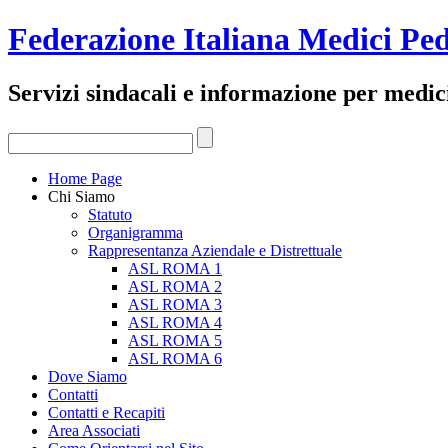
Federazione Italiana Medici Ped
Servizi sindacali e informazione per medici
Home Page
Chi Siamo
Statuto
Organigramma
Rappresentanza Aziendale e Distrettuale
ASL ROMA 1
ASL ROMA 2
ASL ROMA 3
ASL ROMA 4
ASL ROMA 5
ASL ROMA 6
Dove Siamo
Contatti
Contatti e Recapiti
Area Associati