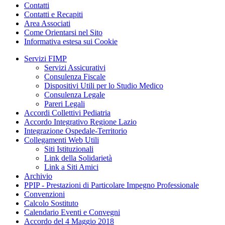
Contatti
Contatti e Recapiti
Area Associati
Come Orientarsi nel Sito
Informativa estesa sui Cookie
Servizi FIMP
Servizi Assicurativi
Consulenza Fiscale
Dispositivi Utili per lo Studio Medico
Consulenza Legale
Pareri Legali
Accordi Collettivi Pediatria
Accordo Integrativo Regione Lazio
Integrazione Ospedale-Territorio
Collegamenti Web Utili
Siti Istituzionali
Link della Solidarietà
Link a Siti Amici
Archivio
PPIP - Prestazioni di Particolare Impegno Professionale
Convenzioni
Calcolo Sostituto
Calendario Eventi e Convegni
Accordo del 4 Maggio 2018